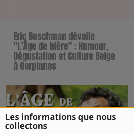
HOME
Eric Boschman dévoile
RADIOPLAYER
"L’Âge de bière" : Humour,
Dégustation et Culture Belge
CK RADIO Line-up
à Gerpinnes
PODCASTS
Cultur'Ciné - Jean Meurice
CONCOURS
Les informations que nous
collectons
Contact