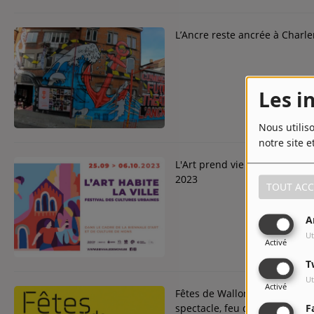
L’Ancre reste ancrée à Charl
Les i
Nous utilis
notre site e
L'Art prend vie dans les rue
2023
TOUT ACC
A
Ut
Activé
T
Ut
Activé
Fêtes de Wallonie, Mons, acti
spectacle, feu d'artifice.
F