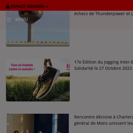
ESPACE MEMBRE
Restructuration du site de Cat
échecs de Thunderpower et 
MENU
HOME
RADIOPLAYER
CK RADIO Line-up
17e Édition du Jogging Inter-
Solidarité le 27 Octobre 2023
PODCASTS
Cultur'Ciné - Jean Meurice
CONCOURS
Rencontre décisive à Charler
général de Mons unissent leurs