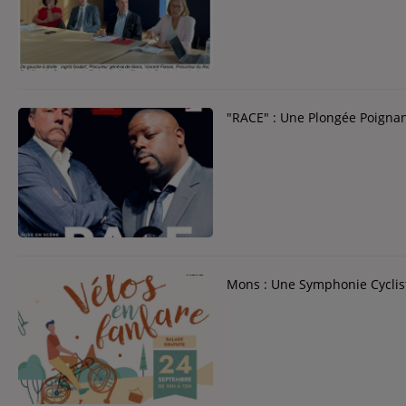
Contact
Contact
Régie Publicitaire
"RACE" : Une Plongée Poignan
Fréquences
Recherche d'un titre
Mons : Une Symphonie Cyclis