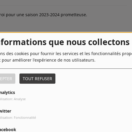
eroi pour une saison 2023-2024 prometteuse.
nformations que nous collectons
ons des cookies pour fournir les services et les fonctionnalités pro
t pour améliorer l'expérience de nos utilisateurs.
s de Mons : Bienvenue à la Biennale des Cultures Urbaines
EPTER
TOUT REFUSER
nalytics
ilisation: Analyse
witter
ilisation: Fonctionnalité
vités, marché aux herbes, théâtre en rue, animations,
acebook