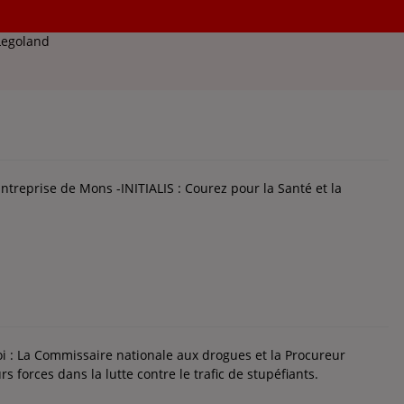
erpillar à Gosselies : Le morcellement privilégié après les
Legoland
Entreprise de Mons -INITIALIS : Courez pour la Santé et la
oi : La Commissaire nationale aux drogues et la Procureur
 forces dans la lutte contre le trafic de stupéfiants.