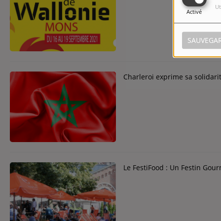
Ut
Activé
SAUVEGA
Charleroi exprime sa solidari
Le FestiFood : Un Festin Go