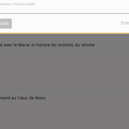
ilisation: Fonctionnalité
Prop
RDER
té avec le Maroc et honore les victimes du séisme
urmand au Cœur de Mons