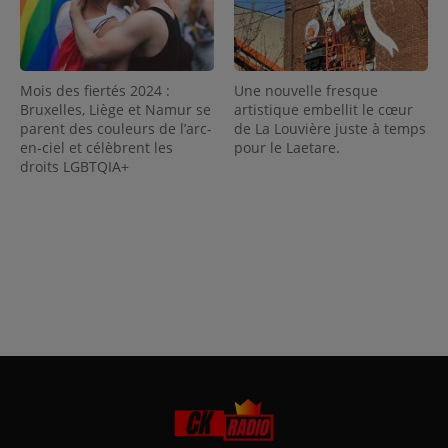
Mois des fiertés 2024 :
Une nouvelle fresque
Bruxelles, Liège et Namur se
artistique embellit le cœur
parent des couleurs de l’arc-
de La Louvière juste à temps
en-ciel et célèbrent les
pour le Laetare.
droits LGBTQIA+