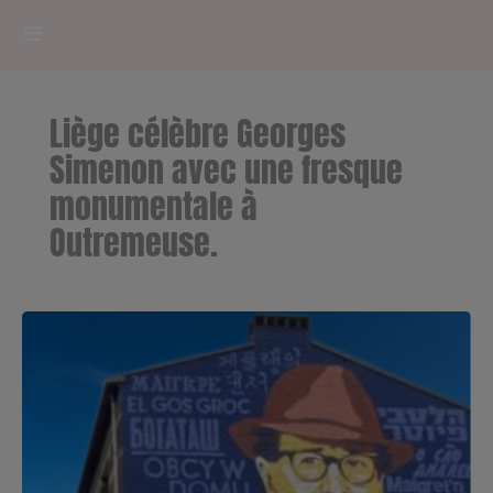
HOME
Liège célèbre Georges
RADIOPLAYER
Simenon avec une fresque
monumentale à
CK RADIO Line-up
Outremeuse.
PODCASTS
Cultur'Ciné - Jean Meurice
CONCOURS
Contact