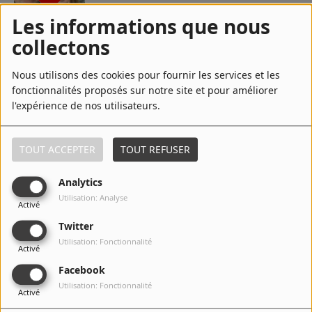
Contact
Les informations que nous
collectons
Jean-Yves Roubin, un producteur
Régie Publicitaire
heureux..
Nous utilisons des cookies pour fournir les services et les
fonctionnalités proposés sur notre site et pour améliorer
l'expérience de nos utilisateurs.
Fréquences
Après « Jusqu’à la garde », encore un rôle
puissant pour Denis MÉNOCHET dans
TOUT ACCEPTER
TOUT REFUSER
«GRÂCE À DIEU», le film choc de François
Ozon
Recherche d'un titre
Analytics
Utilisation: Analyse
Activé
Ladislas CHOLLAT, un (immense) talent
voué à mettre en avant celui des autres...
Twitter
SE CONNECTER
Utilisation: Fonctionnalité
Activé
Facebook
Utilisation: Fonctionnalité
Activé
1
2
3