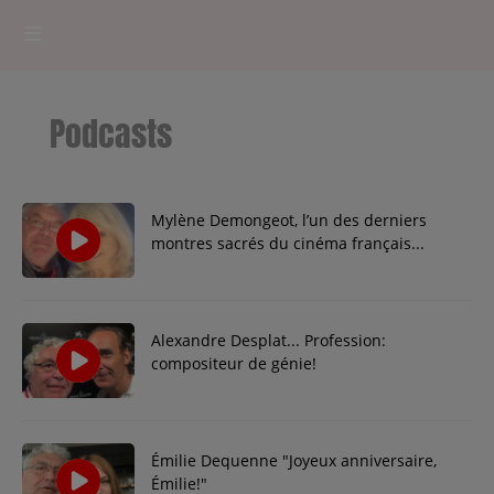
HOME
Podcasts
RADIOPLAYER
CK RADIO Line-up
Mylène Demongeot, l’un des derniers
montres sacrés du cinéma français...
PODCASTS
Cultur'Ciné - Jean Meurice
Alexandre Desplat... Profession:
compositeur de génie!
CONCOURS
Émilie Dequenne "Joyeux anniversaire,
Contact
Émilie!"