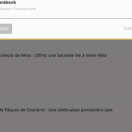
val wallon de Châtelet et la 9e Fête aux Langues de Wallonie :
acebook
le en 2024.
ilisation: Fonctionnalité
Prop
RDER
llecte de Vélos : Offrez une Seconde Vie à Votre Vélo!
de Pâques de Charleroi : Une célébration printanière tant