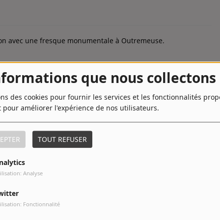
non avec une fresque monumentale à Outremeuse.
nformations que nous collectons
ons des cookies pour fournir les services et les fonctionnalités pro
t pour améliorer l'expérience de nos utilisateurs.
les, Liège et Namur se parent des couleurs de l’arc-en-ciel et
EPTER
TOUT REFUSER
+
nalytics
ilisation: Analyse
witter
ilisation: Fonctionnalité