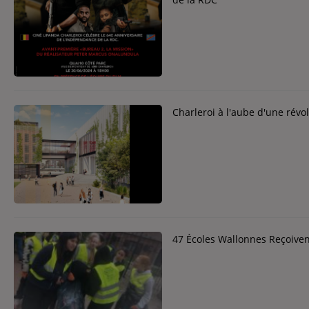
Contact
Contact
Régie Publicitaire
Charleroi à l'aube d'une révo
Fréquences
Recherche d'un titre
47 Écoles Wallonnes Reçoivent