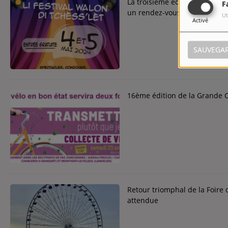
La troisième édition du Festi
F
un rendez-vous incontournab
Ut
Activé
SAUVEGA
16ème édition de la Grande Co
Retour triomphal de la Foire 
attendue