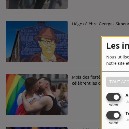
Liège célèbre Georges Sime
Les i
Nous utilis
notre site e
Mois des fiertés 2024 : Bruxel
TOUT ACC
célèbrent les droits LGBTQIA
A
Ut
Activé
T
Ut
Activé