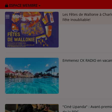
ESPACE MEMBRE
Les Fêtes de Wallonie à Charl
MENU
Fête Inoubliable!
HOME
RADIOPLAYER
CK RADIO Line-up
PODCASTS
Cultur'Ciné - Jean Meurice
CONCOURS
"Ciné Lipanda" : Avant-premi
de la RDC