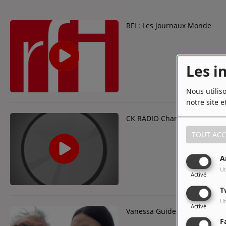
RFI : Les journaux Monde
Les i
Nous utilis
notre site e
CK RADIO Charleking
TOUT ACC
A
Ut
Activé
T
Ut
Activé
Vanessa Guide, reine inconte
F