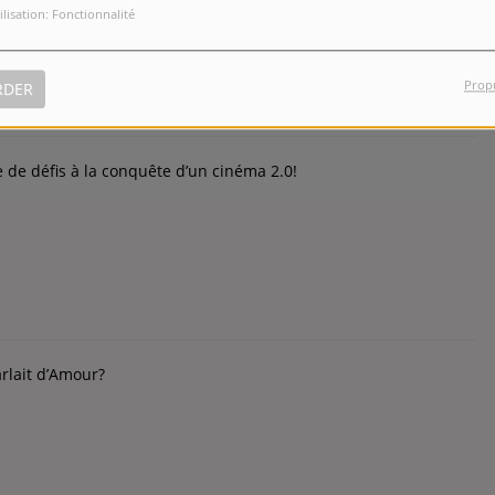
ilisation: Fonctionnalité
Prop
RDER
de défis à la conquête d’un cinéma 2.0!
rlait d’Amour?