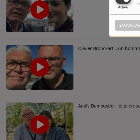
Ut
Activé
SAUVEGA
Olivier Bronckart… un homme 
Anaïs Demoustier…et si on pa