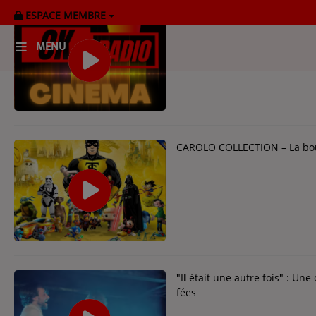
ESPACE MEMBRE
Cultur'Ciné
MENU
HOME
RADIOPLAYER
CK RADIO Line-up
CAROLO COLLECTION – La bour
PODCASTS
Cultur'Ciné - Jean Meurice
CONCOURS
"Il était une autre fois" : Un
fées